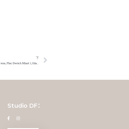
下
Amberif – zapraszamy! 22-24.03.2022 – Ergo Arena, Plac Dwóch Miast 1, Gdańsk
Studio DF：