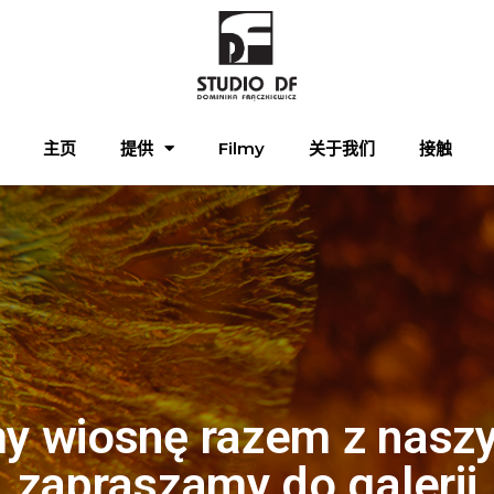
主页
提供
Filmy
关于我们
接触
y wiosnę razem z nasz
zapraszamy do galerii