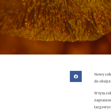
Nowy rok
do obejrz
W tym ro
zapraszam
targowyc