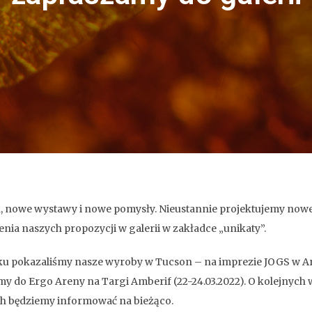
, nowe wystawy i nowe pomysły. Nieustannie projektujemy now
enia naszych propozycji w galerii w zakładce „unikaty”.
ku pokazaliśmy nasze wyroby w Tucson – na imprezie JOGS w Ar
y do Ergo Areny na Targi Amberif (22-24.03.2022). O kolejnych
h będziemy informować na bieżąco.