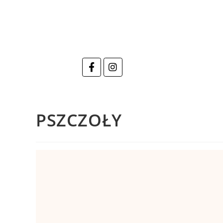
PSZCZOŁY
视
频
播
放
器