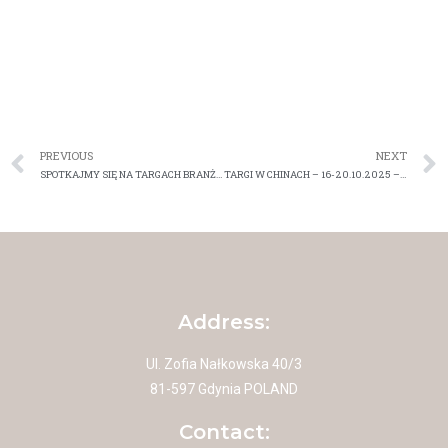
PREVIOUS
NEXT
SPOTKAJMY SIĘ NA TARGACH BRANŻOWYCH: plan na I połowę 2025 roku
TARGI W CHINACH – 16-20.10.2025 – BĘDZIEMY
Address:
Ul. Zofia Nałkowska 40/3
81-597 Gdynia POLAND
Contact: