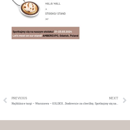
PREVIOUS
NEXT
Najbliższe targi – Warszawa – GOLDEXPO – 5-7.10.2023
Dosłownie za chwilkę. Spotkajmy się na Amberif i przywitajmy razem wiosnę!