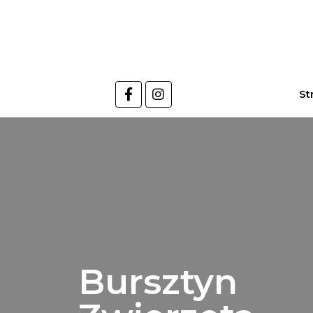
St
Bursztyn