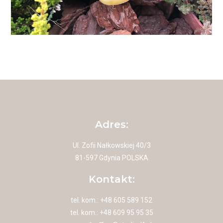
Adres:
Ul. Zofii Nałkowskiej 40/3
81-597 Gdynia POLSKA
Kontakt:
tel. kom.: +48 605 589 152
tel. kom.: +48 609 95 95 35