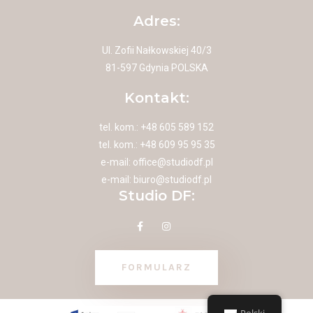
Adres:
Ul. Zofii Nałkowskiej 40/3
81-597 Gdynia POLSKA
Kontakt:
tel. kom.: +48 605 589 152
tel. kom.: +48 609 95 95 35
e-mail:
office@studiodf.pl
e-mail:
biuro@studiodf.pl
Studio DF:
FORMULARZ