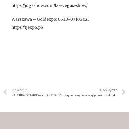
https://jogsshow.com/las-vegas-show/
Warszawa – Goldexpo: 05.10-07.10.2023
https://tjexpo.pl/
POPRZEDNI
NASTĘPNY
KALENDARZ TARGOWY – AKTUALIZACJA
Zapraszamy do naszej galerii – do działu unikaty – nowe piękne zdjęcia!!!